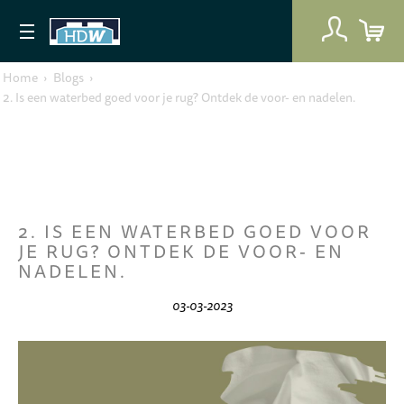
Home
›
Blogs
›
2. Is een waterbed goed voor je rug? Ontdek de voor- en nadelen.
2. IS EEN WATERBED GOED VOOR
JE RUG? ONTDEK DE VOOR- EN
NADELEN.
03-03-2023