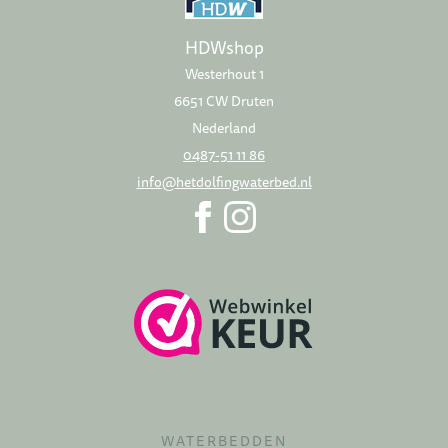
HDWshop
Westerhout 1
6651 CW Druten
Nederland
0487-51 11 86
info@hetdolfingwaterbed.nl
WATERBEDDEN