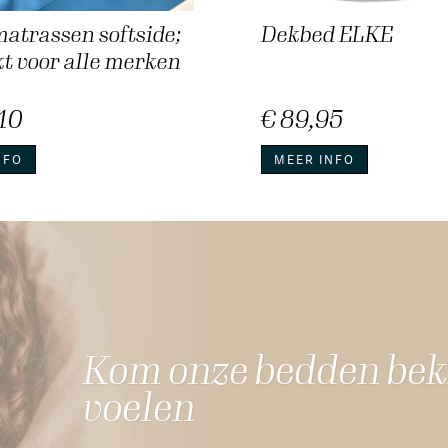
atrassen softside;
Dekbed ELKE
t voor alle merken
10
€ 89,95
NFO
MEER INFO
Kom onze bedden beki
voelen