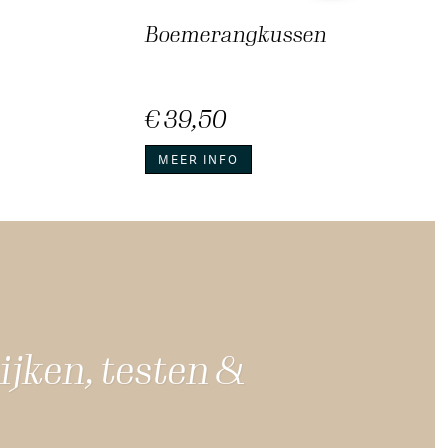
Boemerangkussen
€ 39,50
MEER INFO
jken, testen &