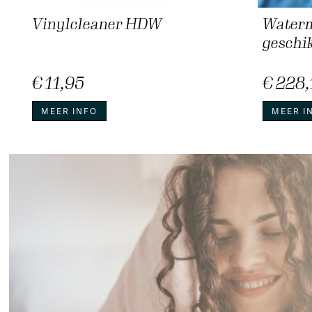
Vinylcleaner HDW
Waterm
geschik
€ 11,95
€ 228,
MEER INFO
MEER I