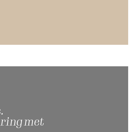
om & fabriek in Druten
M
.
aring met