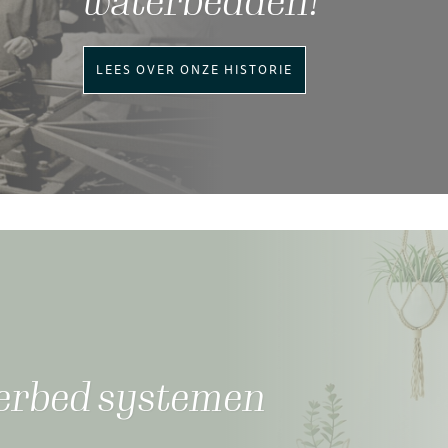
waterbedden!
LEES OVER ONZE HISTORIE
terbed systemen