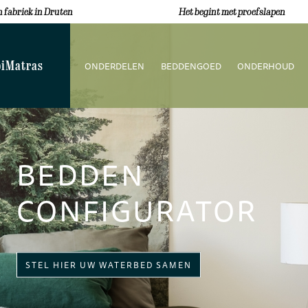
 fabriek in Druten
Het begint met proefslapen
iMatras
ONDERDELEN
BEDDENGOED
ONDERHOUD
BEDDEN
CONFIGURATOR
STEL HIER UW WATERBED SAMEN