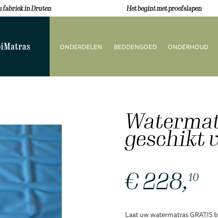
 fabriek in Druten
Het begint met proefslapen
iMatras
ONDERDELEN
BEDDENGOED
ONDERHOUD
Watermatr
geschikt 
€ 228,
10
Laat uw watermatras GRATIS be