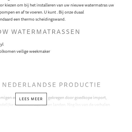
voor kiezen om bij het installeren van uw nieuwe watermatras uw
pompen en af te voeren. U kunt . Bij onze duaal
tandaard een thermo scheidingswand.
DW WATERMATRASSEN
yl
volkomen veilige weekmaker
 NEDERLANDSE PRODUCTIE
igen een negatief imago gekregen door goedkope import,
LEES MEER
delijke import uit lage lonen landen. Nog los van de verhalen
ijke arbeidsomstandigheden. Goede waterbedden zijn prachtige
 gezonde nachtrust en een gezond en comfortabel leven. De
eren we zelf in Nederland. Hiervoor gebruiken we vinyl en