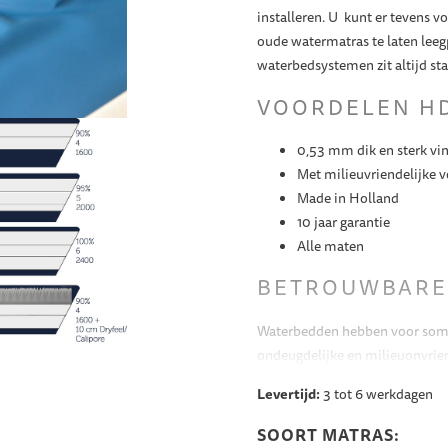
installeren. U kunt er tevens 
oude watermatras te laten leeg
waterbedsystemen zit altijd s
VOORDELEN H
0,53 mm dik en sterk vin
Met milieuvriendelijke 
Made in Holland
10 jaar garantie
Alle maten
BETROUWBARE
Waterbedden hebben voor somm
ondeugdelijke en milieuonvrien
over kinderarbeid en erbarmel
Levertijd:
3 tot 6 werkdagen
producten die bijdrage aan een
watermatrassen van HDW produc
SOORT MATRAS: