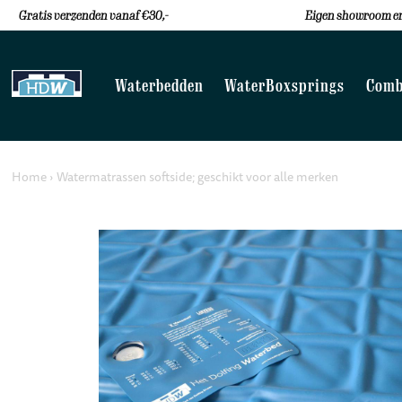
Gratis verzenden vanaf €30,-
Eigen showroom en
Waterbedden
WaterBoxsprings
Comb
Home
›
Watermatrassen softside; geschikt voor alle merken