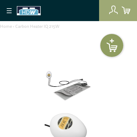
Home
›
Carbon Heater IQ 215W
+