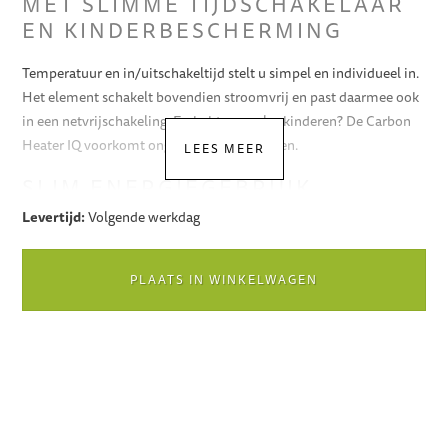
MET SLIMME TIJDSCHAKELAAR
EN KINDERBESCHERMING
Temperatuur en in/uitschakeltijd stelt u simpel en individueel in.
Het element schakelt bovendien stroomvrij en past daarmee ook
in een netvrijschakeling. En hebt u speelse kinderen? De Carbon
Heater IQ voorkomt ongewenste wijzigingen.
LEES MEER
SLIM ENERGIEGEBRUIK
Levertijd:
Volgende werkdag
De Carbon Heater IQ zet 99,9 % van de elektriciteit om in
warmte.
PLAATS IN WINKELWAGEN
ONDERHOUDSREMINDER
De Heater IQ geeft zelf een seintje als u het onderhoudsmiddel
moet bijvullen.
LIGCOMFORT GEGARANDEERD
Om te voorkomen dat uw lichaam last krijgt van het