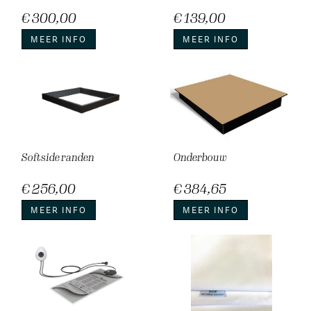
24°C - 36°C individueel instelbaar
€ 300,00
€ 139,00
Ingebouwde wekker
ingebouwde bijvulreminder
MEER INFO
MEER INFO
geschikt voor netvrijschakeling
220 Volt
Kies dus voor comfort. Kies voor de Carbon Heater IQ voor een
warm waterbed
Softside randen
Onderbouw
€ 256,00
€ 384,65
MEER INFO
MEER INFO